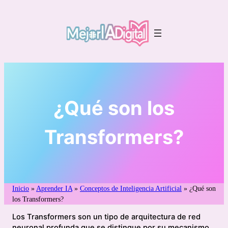
Saltar
al
contenido
¿Qué son los
Transformers?
Inicio
»
Aprender IA
»
Conceptos de Inteligencia Artificial
»
¿Qué son
los Transformers?
Los Transformers son un tipo de arquitectura de red
neuronal profunda que se distingue por su mecanismo