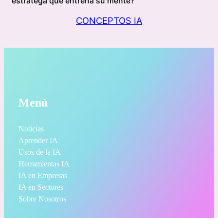
estratega que entrena su mente?
CONCEPTOS IA
Menú
Noticias
Aprender IA
Usos de la IA
Herramientas IA
IA en Empresas
IA en Sectores
Sobre Nosotros