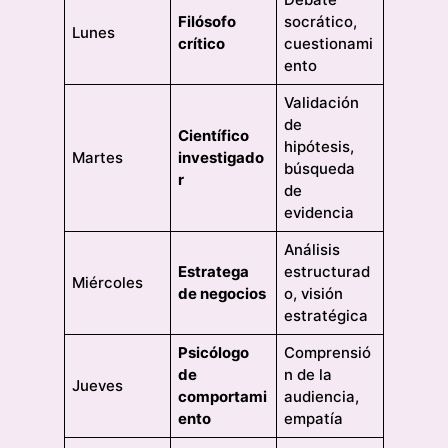
Filósofo
socrático,
Lunes
crítico
cuestionami
ento
Validación
de
Científico
hipótesis,
Martes
investigado
búsqueda
r
de
evidencia
Análisis
Estratega
estructurad
Miércoles
de negocios
o, visión
estratégica
Psicólogo
Comprensió
de
n de la
Jueves
comportami
audiencia,
ento
empatía