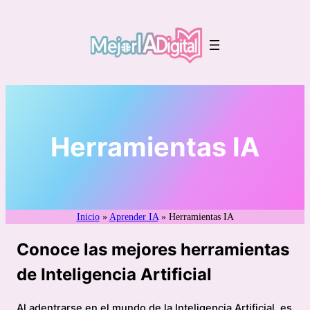
Saltar
al
contenido
Herramientas IA
Inicio
»
Aprender IA
»
Herramientas IA
Conoce las mejores herramientas
de Inteligencia Artificial
Al adentrarse en el mundo de la Inteligencia Artificial, es