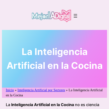
Saltar
al
contenido
La Inteligencia
Artificial en la Cocina
Inicio
»
Inteligencia Artificial por Sectores
»
La Inteligencia Artificial
en la Cocina
La
Inteligencia Artificial en la Cocina
no es ciencia