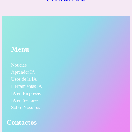
Menú
Noticias
Aprender IA
Usos de la IA
Herramientas IA
IA en Empresas
IA en Sectores
Sobre Nosotros
Contactos