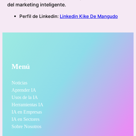
del marketing inteligente.
Perfil de Linkedin:
Linkedin Kike De Mangudo
Menú
Noticias
Aprender IA
Usos de la IA
Herramientas IA
IA en Empresas
IA en Sectores
Sobre Nosotros