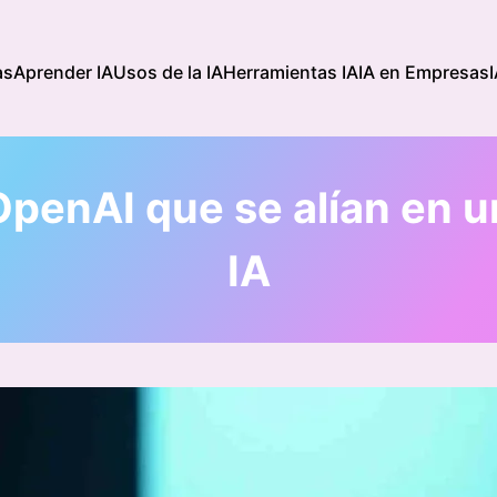
as
Aprender IA
Usos de la IA
Herramientas IA
IA en Empresas
penAI que se alían en un
IA