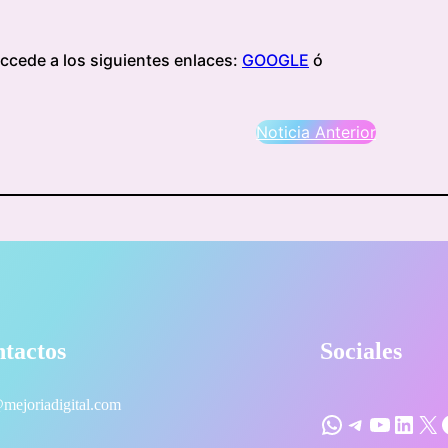
ccede a los siguientes enlaces:
GOOGLE
ó
Noticia Anterior
tactos
Sociales
mejoriadigital.com
WhatsApp
Telegram
YouTube
LinkedIn
X
Faceb