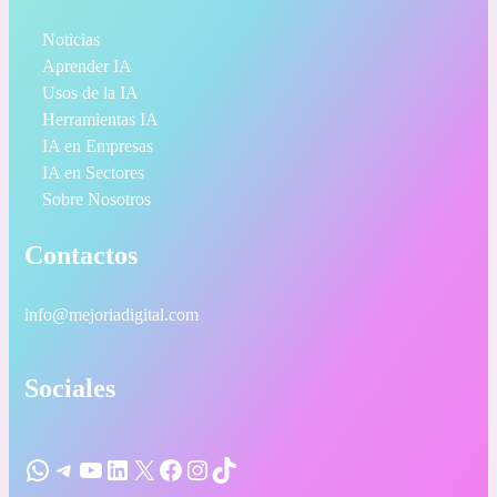
Noticias
Aprender IA
Usos de la IA
Herramientas IA
IA en Empresas
IA en Sectores
Sobre Nosotros
Contactos
info@mejoriadigital.com
Sociales
WhatsApp
Telegram
YouTube
LinkedIn
X
Facebook
Instagram
TikTok