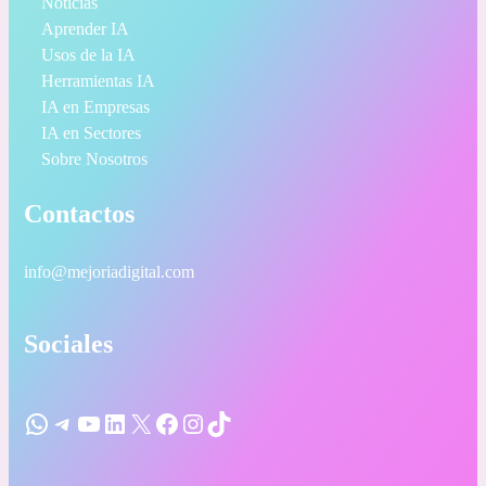
Noticias
Aprender IA
Usos de la IA
Herramientas IA
IA en Empresas
IA en Sectores
Sobre Nosotros
Contactos
info@mejoriadigital.com
Sociales
WhatsApp
Telegram
YouTube
LinkedIn
X
Facebook
Instagram
TikTok