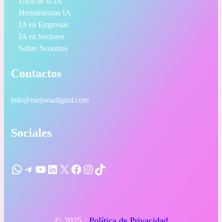
Usos de la IA
Herramientas IA
IA en Empresas
IA en Sectores
Sobre Nosotros
Contactos
info@mejoriadigital.com
Sociales
WhatsApp
Telegram
YouTube
LinkedIn
X
Facebook
Instagram
TikTok
© 2025 /
Política de Privacidad