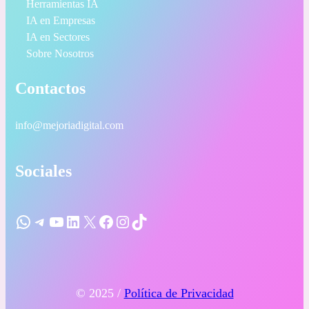
Herramientas IA
IA en Empresas
IA en Sectores
Sobre Nosotros
Contactos
info@mejoriadigital.com
Sociales
WhatsApp
Telegram
YouTube
LinkedIn
X
Facebook
Instagram
TikTok
© 2025 /
Política de Privacidad